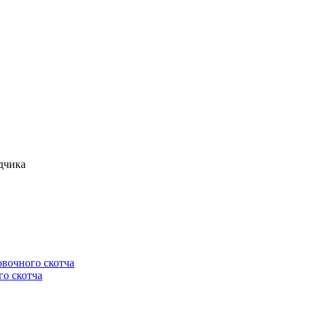
дчика
овочного скотча
го скотча