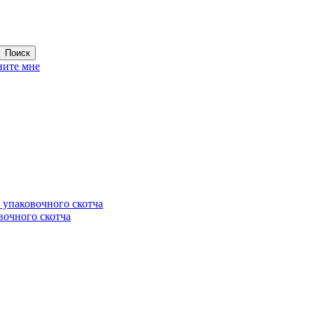
ните мне
 упаковочного скотча
вочного скотча