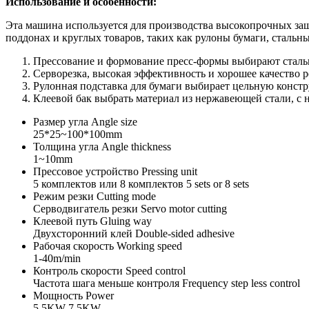
Использование и особенности:
Эта машина используется для производства высокопрочных защ
поддонах и круглых товаров, таких как рулоны бумаги, стальные
Прессование и формование пресс-формы выбирают сталь
Серворезка, высокая эффективность и хорошее качество р
Рулонная подставка для бумаги выбирает цельную констр
Клеевой бак выбрать материал из нержавеющей стали, с 
Размер угла Angle size
25*25~100*100mm
Толщина угла Angle thickness
1~10mm
Прессовое устройство Pressing unit
5 комплектов или 8 комплектов 5 sets or 8 sets
Режим резки Cutting mode
Серводвигатель резки Servo motor cutting
Клеевой путь Gluing way
Двухсторонний клей Double-sided adhesive
Рабочая скорость Working speed
1-40m/min
Контроль скорости Speed control
Частота шага меньше контроля Frequency step less control
Мощность Power
5.5KW 7.5KW