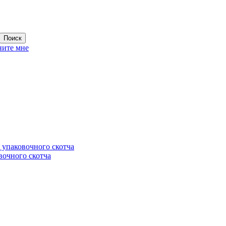
ните мне
 упаковочного скотча
вочного скотча