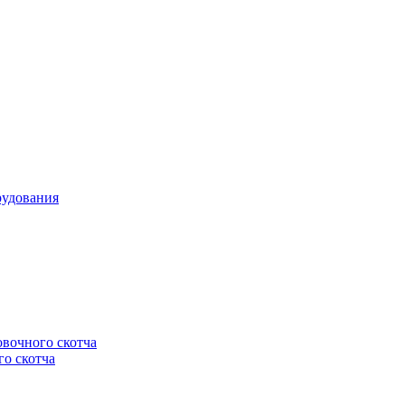
рудования
овочного скотча
го скотча