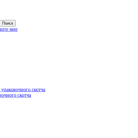
ните мне
 упаковочного скотча
вочного скотча