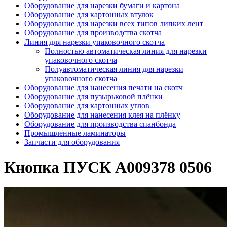
Оборудование для нарезки бумаги и картона
Оборудование для картонных втулок
Оборудование для нарезки всех типов липких лент
Оборудование для производства скотча
Линия для нарезки упаковочного скотча
Полностью автоматическая линия для нарезки
упаковочного скотча
Полуавтоматическая линия для нарезки
упаковочного скотча
Оборудование для нанесения печати на скотч
Оборудование для пузырьковой плёнки
Оборудование для картонных углов
Оборудование для нанесения клея на плёнку
Оборудование для производства спанбонда
Промышленные ламинаторы
Запчасти для оборудования
Кнопка ПУСК А009378 0506